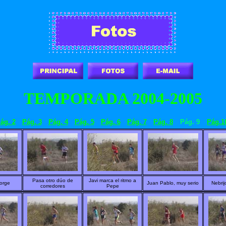
TEMPORADA 2004-2005
ág. 2
Pág. 3
Pág. 4
Pág. 5
Pág. 6
Pág. 7
Pág. 8
Pág. 9
Pág.1
Pasa otro dúo de
Javi marca el ritmo a
orge
Juan Pablo, muy serio
Nebrij
corredores
Pepe