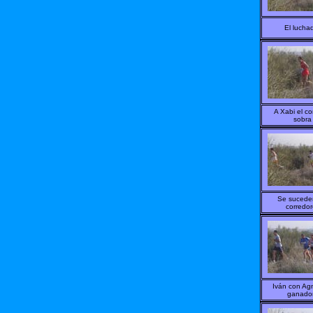
El lucha
A Xabi el co
sobra
Se sucede
corredor
Iván con Agn
ganado