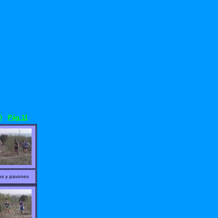
0
Pág.11
os y pavones