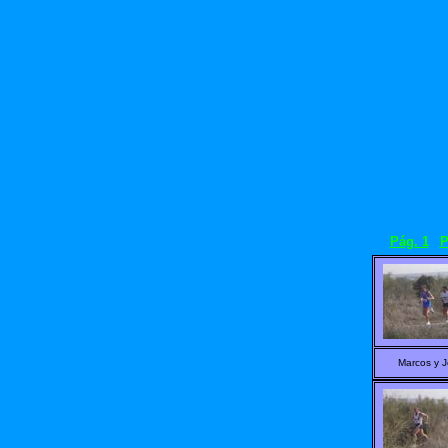
Pág. 1
P
Marcos y J