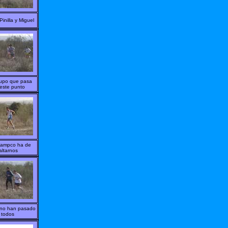
inilla y Miguel
rupo que pasa
este punto
tampco ha de
altarnos
 no han pasado
todos