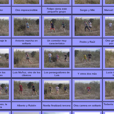
Felipe cierra este
dor
Otro imprescindible
Sergio y Miki
Manuel P
pequeño grupo
raje le
Antonio marcha en
Un corredor muy
Otro g
Pedro y Raúl
solitario
característico
por 
n los
Luis Muñoz, otro de los
Los perseguidores de
Lucio 
Y otros dos más
es
clásicos
Luis
f
es, la
Todavía
Alberto y Rubén
Noelia finalizará tercera
Otra carrera en solitario
ra