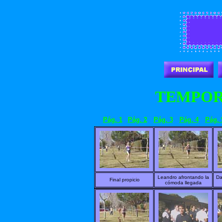
TEMPORA
Pág. 1
Pág. 2
Pág. 3
Pág. 4
Pág. 
Leandro afrontando la
Da
Final propicio
cómoda llegada