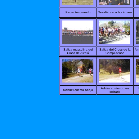
Pedro terninando
Desafiando a la cámara
Salida masculina del
Salida del Cross de la
Án
Cross de Alcalá
Complutense
Adrián corriendo en
Manuel cuesta abajo
solitario