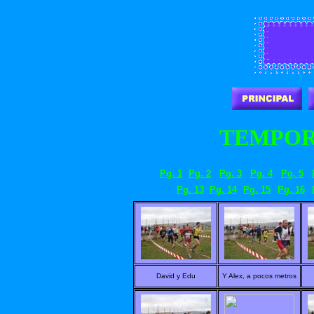
TEMPORA
Pg. 1
Pg. 2
Pg. 3
Pg. 4
Pg. 5
Pg. 13
Pg. 14
Pg. 15
Pg. 16
David y Edu
Y Alex, a pocos metros