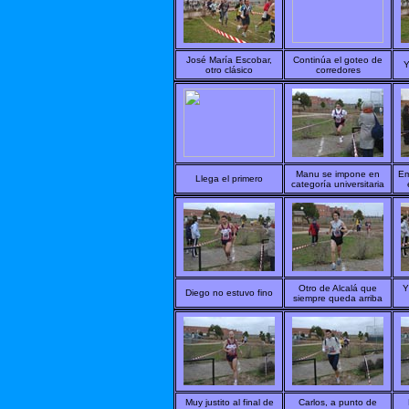
José María Escobar,
Continúa el goteo de
Y
otro clásico
corredores
Manu se impone en
Em
Llega el primero
categoría universitaria
Otro de Alcalá que
Y
Diego no estuvo fino
siempre queda arriba
Muy justito al final de
Carlos, a punto de