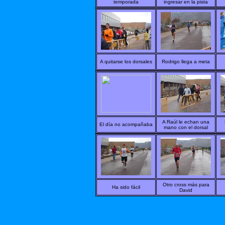
temporada
ingresar en la pista
A quitarse los dorsales
Rodrigo llega a meta
A Raúl le echan una
El día no acompañaba
mano con el dorsal
Otro cross más para
Ha sido fácil
David